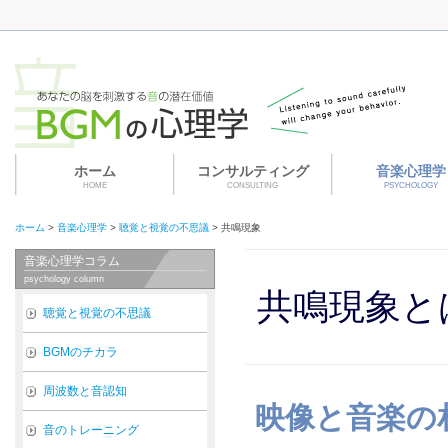
ホーム
コンサルティング
音楽心理学
HOME
CONSULTING
PSYCHOLOGY
ホーム
>
音楽心理学
>
聴覚と視覚の不思議
>
共鳴現象
音楽心理学コラム
psychology column
共鳴現象と
聴覚と視覚の不思議
BGMのチカラ
周波数と音認知
映像と音楽の
音のトレーニング