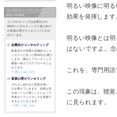
明るい映像に明る
コンサルティングについて
効果を発揮します
about consulting
コンサルティングは企業向けの
BGMコンサルティングと個人向け
の音楽心理カウンセリングに分か
れています。
明るい映像とは明
企業向けコンサルティング
はないですよ。念
飲食店や小売業の店舗向けにコ
ンセプトに合ったBGMをお選び
します。隠れたブランディング
構築へ向けてのアプローチにも
なります。
これを、専門用語
⇒ 詳しくはこちら
音楽心理カウンセリング
その人に合わせた音楽を使い、
心を整えていきます。自然な音
この現象は、聴覚
をゆっくりと聴くことによって
本来のパフォーマンスを発揮で
に見られます。
きるようになります。
⇒ 詳しくはこちら