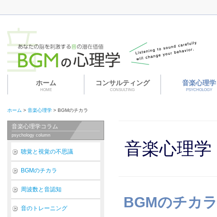
ホーム
コンサルティング
音楽心理学
HOME
CONSULTING
PSYCHOLOGY
ホーム
>
音楽心理学
>
BGMのチカラ
音楽心理学コラム
psychology column
音楽心理学
聴覚と視覚の不思議
BGMのチカラ
周波数と音認知
BGMのチカ
音のトレーニング