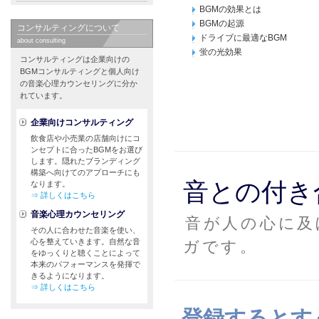
BGMの効果とは
BGMの起源
コンサルティングについて
ドライブに最適なBGM
about consulting
蛍の光効果
コンサルティングは企業向けの
BGMコンサルティングと個人向け
の音楽心理カウンセリングに分か
れています。
企業向けコンサルティング
飲食店や小売業の店舗向けにコ
ンセプトに合ったBGMをお選び
します。隠れたブランディング
構築へ向けてのアプローチにも
音との付き
なります。
⇒ 詳しくはこちら
音楽心理カウンセリング
音が人の心に及
その人に合わせた音楽を使い、
心を整えていきます。自然な音
ガです。
をゆっくりと聴くことによって
本来のパフォーマンスを発揮で
きるようになります。
⇒ 詳しくはこちら
登録するとす