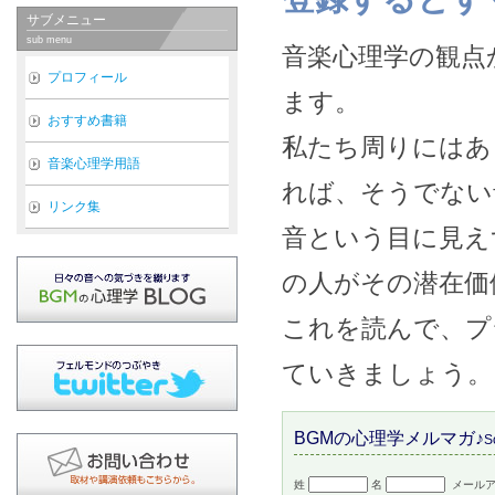
サブメニュー
sub menu
音楽心理学の観点
プロフィール
ます。
おすすめ書籍
私たち周りにはあ
音楽心理学用語
れば、そうでない
リンク集
音という目に見え
の人がその潜在価
これを読んで、プ
ていきましょう。
BGMの心理学メルマガ♪
S
姓
名
メールア