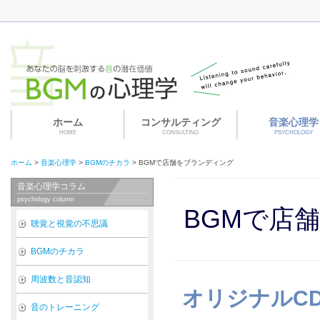
ホーム
コンサルティング
音楽心理学
HOME
CONSULTING
PSYCHOLOGY
ホーム
>
音楽心理学
>
BGMのチカラ
>
BGMで店舗をブランディング
音楽心理学コラム
psychology column
BGMで店
聴覚と視覚の不思議
BGMのチカラ
周波数と音認知
オリジナルCD
音のトレーニング