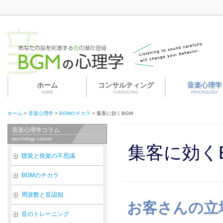
ホーム
コンサルティング
音楽心理学
HOME
CONSULTING
PSYCHOLOGY
ホーム
>
音楽心理学
>
BGMのチカラ
>
集客に効くBGM
音楽心理学コラム
psychology column
集客に効く
聴覚と視覚の不思議
BGMのチカラ
周波数と音認知
お客さんの立
音のトレーニング