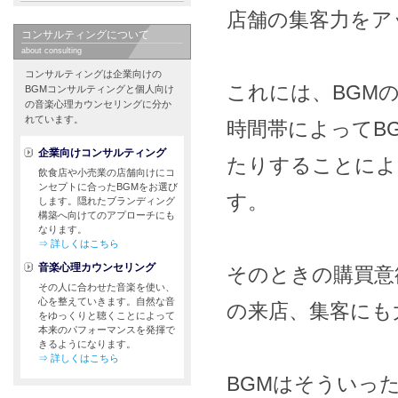
店舗の集客力をア
コンサルティングについて
about consulting
コンサルティングは企業向けの
これには、BGM
BGMコンサルティングと個人向け
の音楽心理カウンセリングに分か
れています。
時間帯によってB
企業向けコンサルティング
たりすることによ
飲食店や小売業の店舗向けにコ
ンセプトに合ったBGMをお選び
す。
します。隠れたブランディング
構築へ向けてのアプローチにも
なります。
⇒ 詳しくはこちら
音楽心理カウンセリング
そのときの購買意
その人に合わせた音楽を使い、
心を整えていきます。自然な音
の来店、集客にも
をゆっくりと聴くことによって
本来のパフォーマンスを発揮で
きるようになります。
⇒ 詳しくはこちら
BGMはそういっ