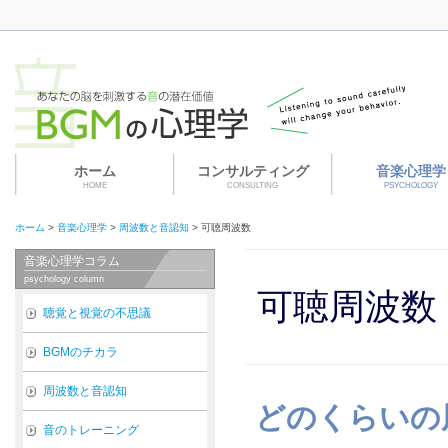
ホーム
コンサルティング
音楽心理学
HOME
CONSULTING
PSYCHOLOGY
ホーム
>
音楽心理学
>
周波数と音認知
>
可聴周波数
音楽心理学コラム
psychology column
可聴周波数
聴覚と視覚の不思議
BGMのチカラ
周波数と音認知
どのくらいの
音のトレーニング