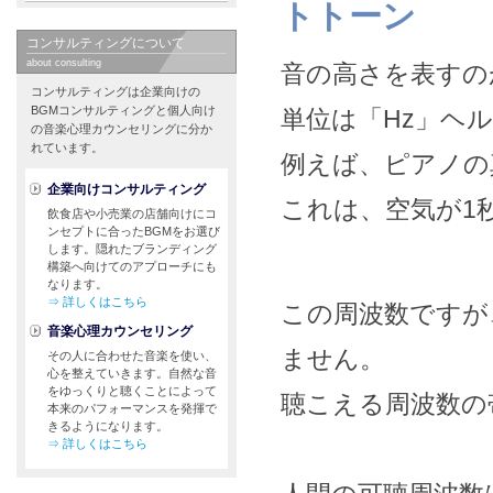
トトーン
コンサルティングについて
about consulting
音の高さを表すの
コンサルティングは企業向けの
BGMコンサルティングと個人向け
単位は「Hz」ヘ
の音楽心理カウンセリングに分か
れています。
例えば、ピアノの真
企業向けコンサルティング
これは、空気が1
飲食店や小売業の店舗向けにコ
ンセプトに合ったBGMをお選び
します。隠れたブランディング
構築へ向けてのアプローチにも
なります。
⇒ 詳しくはこちら
この周波数ですが
音楽心理カウンセリング
ません。
その人に合わせた音楽を使い、
心を整えていきます。自然な音
をゆっくりと聴くことによって
聴こえる周波数の
本来のパフォーマンスを発揮で
きるようになります。
⇒ 詳しくはこちら