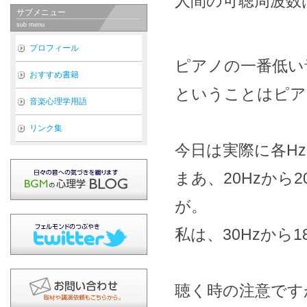
人間の可聴周波数は、
サブメニュー
sub menu
プロフィール
ピアノの一番低い音
おすすめ書籍
ということはピア
音楽心理学用語
リンク集
今日は実際に各H
まあ、20Hzから
が。
私は、30Hzから
聴く時の注意です