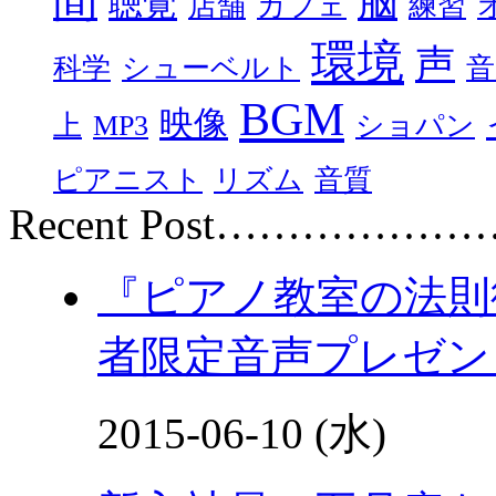
間
脳
聴覚
店舗
カフェ
練習
環境
声
科学
シューベルト
音
BGM
映像
上
MP3
ショパン
ピアニスト
リズム
音質
Recent Post………………
『ピアノ教室の法則
者限定音声プレゼン
2015-06-10 (水)