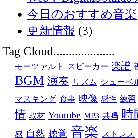
今日のおすすめ音楽
更新情報
(3)
Tag Cloud....................
楽譜
モーツァルト
スピーカー
BGM
演奏
リズム
シューベ
映像
マスキング
食事
感性
練習
時
情
Youtube
取材
MP3
共鳴
音楽
自然
聴覚
感
ストレス