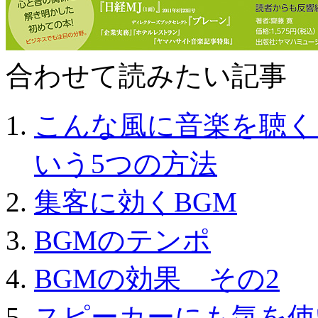
合わせて読みたい記事 ～Rel
こんな風に音楽を聴く
いう5つの方法
集客に効くBGM
BGMのテンポ
BGMの効果 その2
スピーカーにも気を使