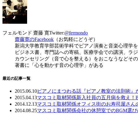
フェルモンド 齋藤 寛
Twitter:
@fermondo
齋藤寛のFacebook
（お気軽にどうぞ）
新潟大学教育学部芸術学科でピアノ演奏と音楽心理学を
ビジネス書、専門誌への寄稿、医療学会での講演、ラジ
カウンセリング（音で心を整える）をおこなうなどその
著書に「心を動かす音の心理学」がある
最近の記事一覧
2015.06.10
ピアノにまつわる話
『ピアノ教室の法則術』
2015.04.13
マスコミ取材関係
新入社員の五月病を救え！
2014.12.13
マスコミ取材関係
オフィス街のお寿司屋さんの
2014.08.25
マスコミ取材関係
会社の休憩室でのBGM選