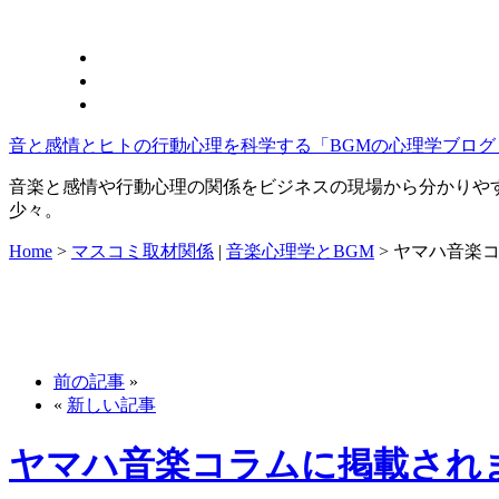
音と感情とヒトの行動心理を科学する「BGMの心理学ブログ
音楽と感情や行動心理の関係をビジネスの現場から分かりや
少々。
Home
>
マスコミ取材関係
|
音楽心理学とBGM
>
ヤマハ音楽
前の記事
»
«
新しい記事
ヤマハ音楽コラムに掲載され