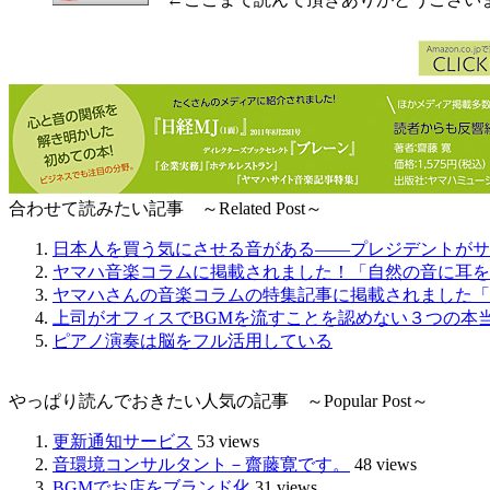
合わせて読みたい記事 ～Related Post～
日本人を買う気にさせる音がある――プレジデントがサ
ヤマハ音楽コラムに掲載されました！「自然の音に耳を
ヤマハさんの音楽コラムの特集記事に掲載されました「
上司がオフィスでBGMを流すことを認めない３つの本
ピアノ演奏は脳をフル活用している
やっぱり読んでおきたい人気の記事 ～Popular Post～
更新通知サービス
53 views
音環境コンサルタント－齋藤寛です。
48 views
BGMでお店をブランド化
31 views