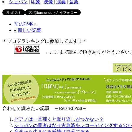
ショパン
|
印象
|
映像
|
演奏
|
音楽
前の記事
»
«
新しい記事
＊ブログランキングに参加してます！＊
←ここまで読んで頂きありがとうござい
合わせて読みたい記事 ～Related Post～
ピアノは一旦弾くと取り返しがつかない？
ショパンの覇者はなぜ古典派をレコーディングするのか
音楽から生まれる感情は自分にある