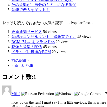
その音楽が「自分のもの」になる瞬間
音楽で恋人をゲット！
やっぱり読んでおきたい人気の記事 ～Popular Post～
更新通知サービス
54 views
音環境コンサルタント－齋藤寛です。
48 views
BGMでお店をブランド化
29 views
映像と音楽の関係
45 views
ドライブに最適なBGM
29 views
前の記事
»
«
新しい記事
コメント数:
1
Mikel
17
nice job on the run! I must say I’m a little envious, that’s whe
all about the concert:)