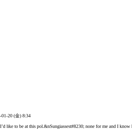
-01-20 (金) 8:34
re I’d like to be at this pol.&nSungiassest#8230; none for me and I know