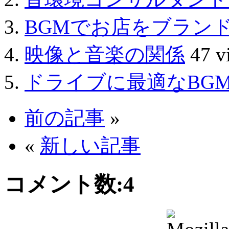
BGMでお店をブラン
映像と音楽の関係
47 v
ドライブに最適なBG
前の記事
»
«
新しい記事
コメント数:
4