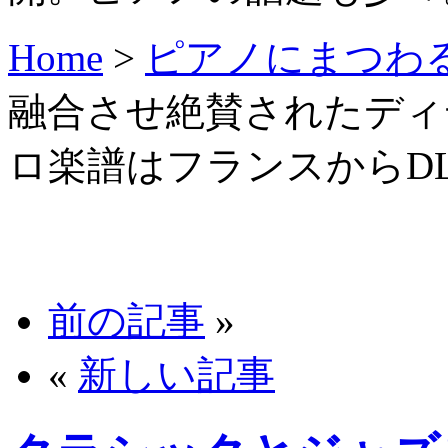
Home
>
ピアノにまつわ
融合させ絶賛されたディ
ロ楽譜はフランスからD
前の記事
»
«
新しい記事