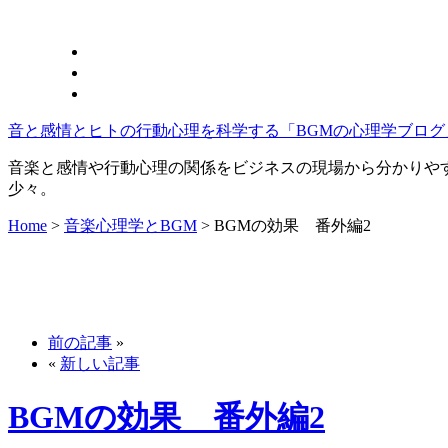
音と感情とヒトの行動心理を科学する「BGMの心理学ブログ
音楽と感情や行動心理の関係をビジネスの現場から分かりや
少々。
Home
>
音楽心理学とBGM
>
BGMの効果 番外編2
前の記事
»
«
新しい記事
BGMの効果 番外編2