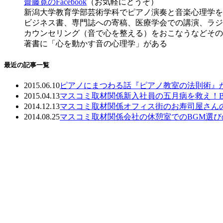
齋藤寛のFacebook
（お気軽にどうぞ）
新潟大学教育学部芸術学科でピアノ演奏と音楽心理学を
ビジネス書、専門誌への寄稿、医療学会での講演、ラジ
カウンセリング（音で心を整える）をおこなうなどその
著書に「心を動かす音の心理学」がある
最近の記事一覧
2015.06.10
ピアノにまつわる話
『ピアノ教室の法則術』
2015.04.13
マスコミ取材関係
新入社員の五月病を救え！
2014.12.13
マスコミ取材関係
オフィス街のお寿司屋さんの
2014.08.25
マスコミ取材関係
会社の休憩室でのBGM選