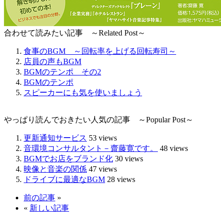
合わせて読みたい記事 ～Related Post～
食事のBGM ～回転率を上げる回転寿司～
店員の声もBGM
BGMのテンポ その2
BGMのテンポ
スピーカーにも気を使いましょう
やっぱり読んでおきたい人気の記事 ～Popular Post～
更新通知サービス
53 views
音環境コンサルタント－齋藤寛です。
48 views
BGMでお店をブランド化
30 views
映像と音楽の関係
47 views
ドライブに最適なBGM
28 views
前の記事
»
«
新しい記事